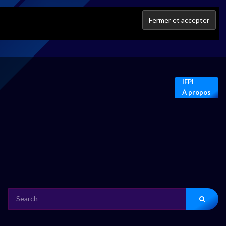
IFPI
À propos
SEARCH
FOR: