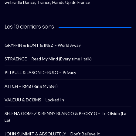
webradio Dance, Trance, Hands Up de France
Les 10 derniers sons
GRYFFIN & BUNT & INEZ – World Away
STRAENGE – Read My Mind (Every time I talk)
PITBULL & JASON DERULO – Privacy
AITCH – RMB (Ring My Bell)
VALEUU & DCl3MS – Locked In
SELENA GOMEZ & BENNY BLANCO & BECKY G – Te Olvido (La
La)
JOHN SUMMIT & ABSOLUTELY – Don’t Believe It