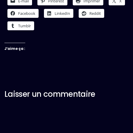
E-mail
Pinterest
Imprimer
X
Facebook
LinkedIn
Reddit
Tumblr
J’aime ça :
Laisser un commentaire