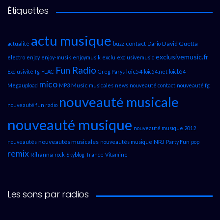
Étiquettes
actu musique
contact
David Guetta
actualité
buzz
Dario
exclusivemusic.fr
electro
enjoy
enjoy-musik
enjoymusik
exclu
exclusivemusic
Fun Radio
loic54
Exclusivité
fg
FLAC
Greg Parys
loic54.net
loicb54
mico
Music
Megaupload
MP3
musicales
news
nouveauté contact
nouveauté fg
nouveauté musicale
nouveauté fun radio
nouveauté musique
nouveauté musique 2012
nouveautés musicales
NRJ
nouveautés
nouveautés musique
Party Fun
pop
remix
Rihanna
rock
Skyblog
Trance
Vitamine
Les sons par radios