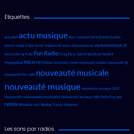
Étiquettes
actu musique
contact
David Guetta
actualité
buzz
Dario
exclusivemusic.fr
electro
enjoy
enjoy-musik
enjoymusik
exclu
exclusivemusic
Fun Radio
loic54
Exclusivité
fg
FLAC
Greg Parys
loic54.net
loicb54
mico
Music
Megaupload
MP3
musicales
news
nouveauté contact
nouveauté fg
nouveauté musicale
nouveauté fun radio
nouveauté musique
nouveauté musique 2012
nouveautés musicales
NRJ
nouveautés
nouveautés musique
Party Fun
pop
remix
Rihanna
rock
Skyblog
Trance
Vitamine
Les sons par radios