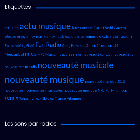
Étiquettes
actu musique
contact
David Guetta
actualité
buzz
Dario
exclusivemusic.fr
electro
enjoy
enjoy-musik
enjoymusik
exclu
exclusivemusic
Fun Radio
loic54
Exclusivité
fg
FLAC
Greg Parys
loic54.net
loicb54
mico
Music
Megaupload
MP3
musicales
news
nouveauté contact
nouveauté fg
nouveauté musicale
nouveauté fun radio
nouveauté musique
nouveauté musique 2012
nouveautés musicales
NRJ
nouveautés
nouveautés musique
Party Fun
pop
remix
Rihanna
rock
Skyblog
Trance
Vitamine
Les sons par radios