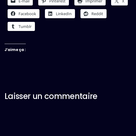
E-mail
Pinterest
Imprimer
X
Facebook
LinkedIn
Reddit
Tumblr
J’aime ça :
Laisser un commentaire