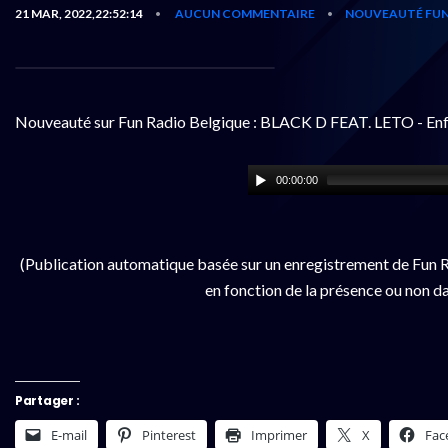
21 MAR, 2022,22:52:14
AUCUN COMMENTAIRE
NOUVEAUTÉ FUN
•
•
Nouveauté sur Fun Radio Belgique : BLACK D FEAT. LETO - Enfa
00:00:00
(Publication automatique basée sur un enregistrement de Fun R
en fonction de la présence ou non da
Partager :
E-mail
Pinterest
Imprimer
X
Fac