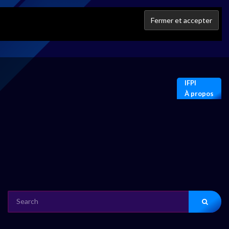
IFPI
À propos
SEARCH
FOR: