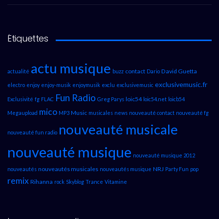
Étiquettes
actu musique
contact
David Guetta
actualité
buzz
Dario
exclusivemusic.fr
electro
enjoy
enjoy-musik
enjoymusik
exclu
exclusivemusic
Fun Radio
loic54
Exclusivité
fg
FLAC
Greg Parys
loic54.net
loicb54
mico
Music
Megaupload
MP3
musicales
news
nouveauté contact
nouveauté fg
nouveauté musicale
nouveauté fun radio
nouveauté musique
nouveauté musique 2012
nouveautés musicales
NRJ
nouveautés
nouveautés musique
Party Fun
pop
remix
Rihanna
rock
Skyblog
Trance
Vitamine