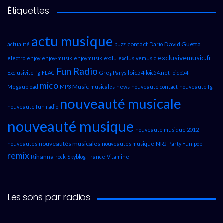
Étiquettes
actu musique
contact
David Guetta
actualité
buzz
Dario
exclusivemusic.fr
electro
enjoy
enjoy-musik
enjoymusik
exclu
exclusivemusic
Fun Radio
loic54
Exclusivité
fg
FLAC
Greg Parys
loic54.net
loicb54
mico
Music
Megaupload
MP3
musicales
news
nouveauté contact
nouveauté fg
nouveauté musicale
nouveauté fun radio
nouveauté musique
nouveauté musique 2012
nouveautés musicales
NRJ
nouveautés
nouveautés musique
Party Fun
pop
remix
Rihanna
rock
Skyblog
Trance
Vitamine
Les sons par radios