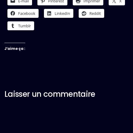
E-mail
Pinterest
Imprimer
X
Facebook
LinkedIn
Reddit
Tumblr
J’aime ça :
Laisser un commentaire