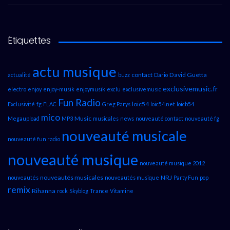
Étiquettes
actu musique
contact
David Guetta
actualité
buzz
Dario
exclusivemusic.fr
electro
enjoy
enjoy-musik
enjoymusik
exclu
exclusivemusic
Fun Radio
loic54
Exclusivité
fg
FLAC
Greg Parys
loic54.net
loicb54
mico
Music
Megaupload
MP3
musicales
news
nouveauté contact
nouveauté fg
nouveauté musicale
nouveauté fun radio
nouveauté musique
nouveauté musique 2012
nouveautés musicales
NRJ
nouveautés
nouveautés musique
Party Fun
pop
remix
Rihanna
rock
Skyblog
Trance
Vitamine