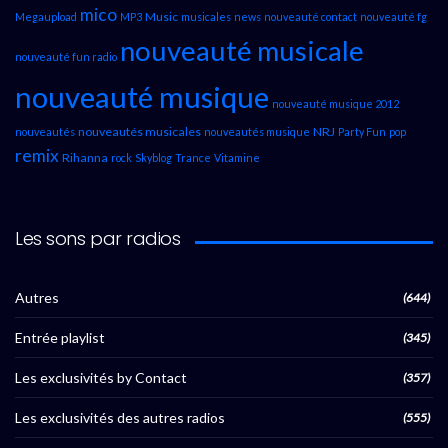
mico
Music
Megaupload
MP3
musicales
news
nouveauté contact
nouveauté fg
nouveauté musicale
nouveauté fun radio
nouveauté musique
nouveauté musique 2012
nouveautés musicales
NRJ
nouveautés
nouveautés musique
Party Fun
pop
remix
Rihanna
rock
Skyblog
Trance
Vitamine
Les sons par radios
Autres
(644)
Entrée playlist
(345)
Les exclusivités by Contact
(357)
Les exclusivités des autres radios
(555)