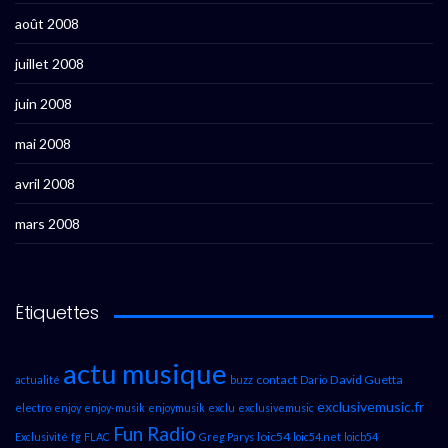
août 2008
juillet 2008
juin 2008
mai 2008
avril 2008
mars 2008
Étiquettes
actu musique
contact
David Guetta
actualité
buzz
Dario
exclusivemusic.fr
electro
enjoy
enjoy-musik
enjoymusik
exclu
exclusivemusic
Fun Radio
loic54
Exclusivité
fg
FLAC
Greg Parys
loic54.net
loicb54