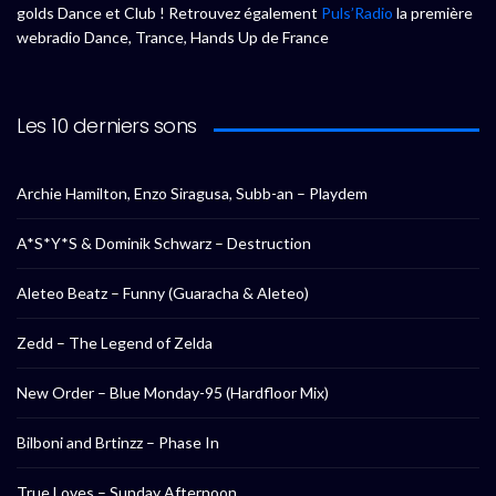
golds Dance et Club ! Retrouvez également
Puls’Radio
la première
webradio Dance, Trance, Hands Up de France
Les 10 derniers sons
Archie Hamilton, Enzo Siragusa, Subb-an – Playdem
A*S*Y*S & Dominik Schwarz – Destruction
Aleteo Beatz – Funny (Guaracha & Aleteo)
Zedd – The Legend of Zelda
New Order – Blue Monday-95 (Hardfloor Mix)
Bilboni and Brtinzz – Phase In
True Loves – Sunday Afternoon