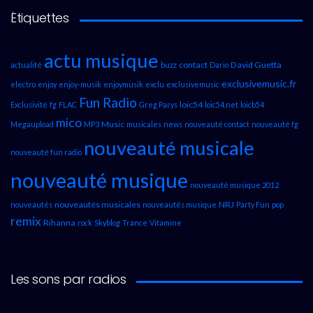
Étiquettes
actu musique
contact
David Guetta
actualité
buzz
Dario
exclusivemusic.fr
electro
enjoy
enjoy-musik
enjoymusik
exclu
exclusivemusic
Fun Radio
loic54
Exclusivité
fg
FLAC
Greg Parys
loic54.net
loicb54
mico
Music
Megaupload
MP3
musicales
news
nouveauté contact
nouveauté fg
nouveauté musicale
nouveauté fun radio
nouveauté musique
nouveauté musique 2012
nouveautés musicales
NRJ
nouveautés
nouveautés musique
Party Fun
pop
remix
Rihanna
rock
Skyblog
Trance
Vitamine
Les sons par radios