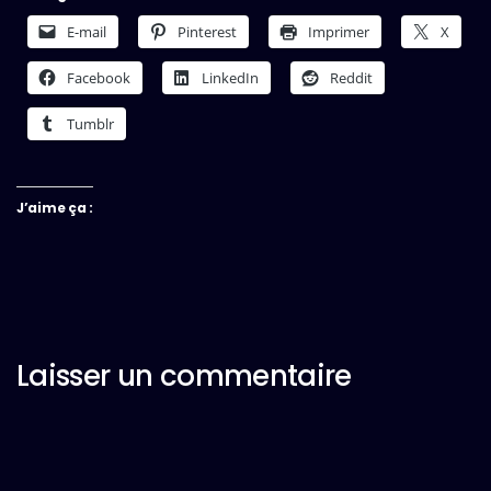
E-mail
Pinterest
Imprimer
X
Facebook
LinkedIn
Reddit
Tumblr
J’aime ça :
Laisser un commentaire