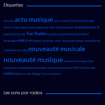
Étiquettes
actu musique
contact
David Guetta
actualité
buzz
Dario
exclusivemusic.fr
electro
enjoy
enjoy-musik
enjoymusik
exclu
exclusivemusic
Fun Radio
loic54
Exclusivité
fg
FLAC
Greg Parys
loic54.net
loicb54
mico
Music
Megaupload
MP3
musicales
news
nouveauté contact
nouveauté fg
nouveauté musicale
nouveauté fun radio
nouveauté musique
nouveauté musique 2012
nouveautés musicales
NRJ
nouveautés
nouveautés musique
Party Fun
pop
remix
Rihanna
rock
Skyblog
Trance
Vitamine
Les sons par radios