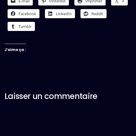
E-mail
Pinterest
Imprimer
X
Facebook
LinkedIn
Reddit
Tumblr
J’aime ça :
Laisser un commentaire