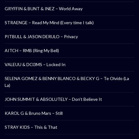
GRYFFIN & BUNT & INEZ – World Away
STRAENGE – Read My Mind (Every time I talk)
PITBULL & JASON DERULO – Privacy
AITCH – RMB (Ring My Bell)
VALEUU & DCl3MS – Locked In
SELENA GOMEZ & BENNY BLANCO & BECKY G – Te Olvido (La
La)
JOHN SUMMIT & ABSOLUTELY – Don’t Believe It
KAROL G & Bruno Mars – Still
STRAY KIDS – This & That