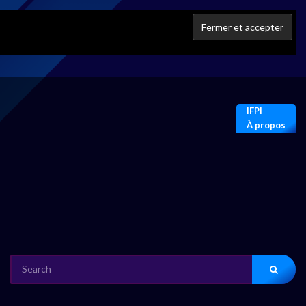
IFPI
À propos
SEARCH
FOR: