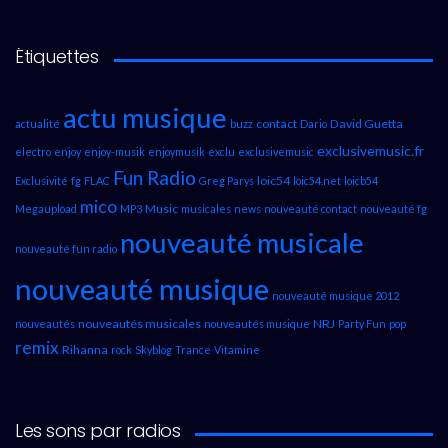
Étiquettes
actu musique
contact
David Guetta
actualité
buzz
Dario
exclusivemusic.fr
electro
enjoy
enjoy-musik
enjoymusik
exclu
exclusivemusic
Fun Radio
loic54
Exclusivité
fg
FLAC
Greg Parys
loic54.net
loicb54
mico
Music
Megaupload
MP3
musicales
news
nouveauté contact
nouveauté fg
nouveauté musicale
nouveauté fun radio
nouveauté musique
nouveauté musique 2012
nouveautés musicales
NRJ
nouveautés
nouveautés musique
Party Fun
pop
remix
Rihanna
rock
Skyblog
Trance
Vitamine
Les sons par radios