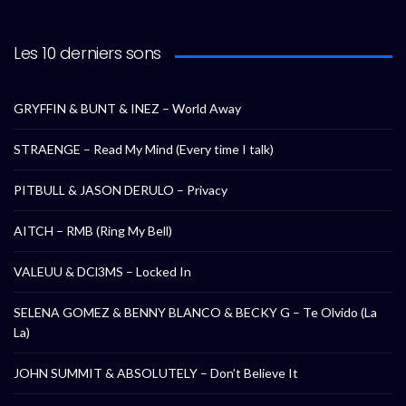
Les 10 derniers sons
GRYFFIN & BUNT & INEZ – World Away
STRAENGE – Read My Mind (Every time I talk)
PITBULL & JASON DERULO – Privacy
AITCH – RMB (Ring My Bell)
VALEUU & DCl3MS – Locked In
SELENA GOMEZ & BENNY BLANCO & BECKY G – Te Olvido (La
La)
JOHN SUMMIT & ABSOLUTELY – Don’t Believe It