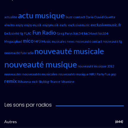
actu musique
contact
David Guetta
actualité
buzz
Dario
exclusivemusic.fr
electro
enjoy
enjoy-musik
enjoymusik
exclu
exclusivemusic
Fun Radio
loic54
Exclusivité
fg
FLAC
Greg Parys
loic54.net
loicb54
mico
Music
Megaupload
MP3
musicales
news
nouveauté contact
nouveauté fg
nouveauté musicale
nouveauté fun radio
nouveauté musique
nouveauté musique 2012
nouveautés musicales
NRJ
nouveautés
nouveautés musique
Party Fun
pop
remix
Rihanna
rock
Skyblog
Trance
Vitamine
Les sons par radios
Autres
(644)