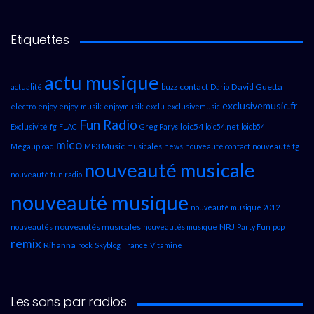
Étiquettes
actu musique
contact
David Guetta
actualité
buzz
Dario
exclusivemusic.fr
electro
enjoy
enjoy-musik
enjoymusik
exclu
exclusivemusic
Fun Radio
loic54
Exclusivité
fg
FLAC
Greg Parys
loic54.net
loicb54
mico
Music
Megaupload
MP3
musicales
news
nouveauté contact
nouveauté fg
nouveauté musicale
nouveauté fun radio
nouveauté musique
nouveauté musique 2012
nouveautés musicales
NRJ
nouveautés
nouveautés musique
Party Fun
pop
remix
Rihanna
rock
Skyblog
Trance
Vitamine
Les sons par radios