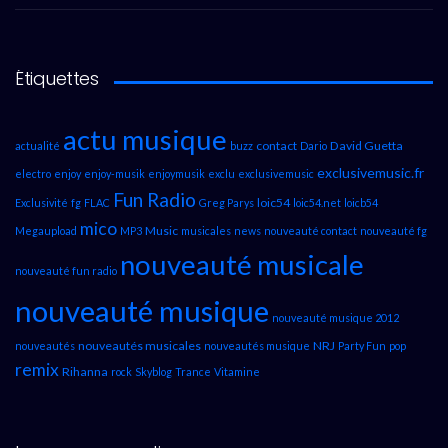
Étiquettes
actu musique
contact
David Guetta
actualité
buzz
Dario
exclusivemusic.fr
electro
enjoy
enjoy-musik
enjoymusik
exclu
exclusivemusic
Fun Radio
loic54
Exclusivité
fg
FLAC
Greg Parys
loic54.net
loicb54
mico
Music
Megaupload
MP3
musicales
news
nouveauté contact
nouveauté fg
nouveauté musicale
nouveauté fun radio
nouveauté musique
nouveauté musique 2012
nouveautés musicales
NRJ
nouveautés
nouveautés musique
Party Fun
pop
remix
Rihanna
rock
Skyblog
Trance
Vitamine