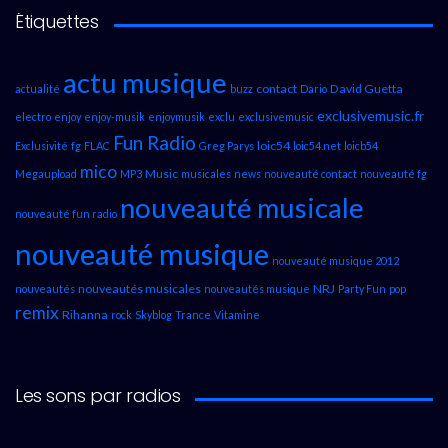
Étiquettes
actu musique
contact
David Guetta
actualité
buzz
Dario
exclusivemusic.fr
electro
enjoy
enjoy-musik
enjoymusik
exclu
exclusivemusic
Fun Radio
loic54
Exclusivité
fg
FLAC
Greg Parys
loic54.net
loicb54
mico
Music
Megaupload
MP3
musicales
news
nouveauté contact
nouveauté fg
nouveauté musicale
nouveauté fun radio
nouveauté musique
nouveauté musique 2012
nouveautés musicales
NRJ
nouveautés
nouveautés musique
Party Fun
pop
remix
Rihanna
rock
Skyblog
Trance
Vitamine
Les sons par radios