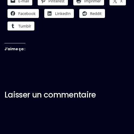
E-mail
Pinterest
Imprimer
X
Facebook
LinkedIn
Reddit
Tumblr
J’aime ça :
Laisser un commentaire