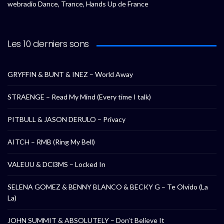
webradio Dance, Trance, Hands Up de France
Les 10 derniers sons
GRYFFIN & BUNT & INEZ – World Away
STRAENGE – Read My Mind (Every time I talk)
PITBULL & JASON DERULO – Privacy
AITCH – RMB (Ring My Bell)
VALEUU & DCl3MS – Locked In
SELENA GOMEZ & BENNY BLANCO & BECKY G – Te Olvido (La
La)
JOHN SUMMIT & ABSOLUTELY – Don’t Believe It