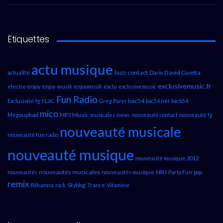
Étiquettes
actu musique
contact
David Guetta
actualité
buzz
Dario
exclusivemusic.fr
electro
enjoy
enjoy-musik
enjoymusik
exclu
exclusivemusic
Fun Radio
loic54
Exclusivité
fg
FLAC
Greg Parys
loic54.net
loicb54
mico
Music
Megaupload
MP3
musicales
news
nouveauté contact
nouveauté fg
nouveauté musicale
nouveauté fun radio
nouveauté musique
nouveauté musique 2012
nouveautés musicales
NRJ
nouveautés
nouveautés musique
Party Fun
pop
remix
Rihanna
rock
Skyblog
Trance
Vitamine