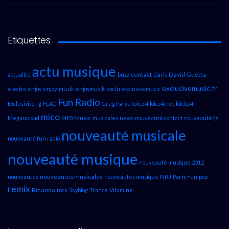
Étiquettes
actu musique
contact
David Guetta
actualité
buzz
Dario
exclusivemusic.fr
electro
enjoy
enjoy-musik
enjoymusik
exclu
exclusivemusic
Fun Radio
loic54
Exclusivité
fg
FLAC
Greg Parys
loic54.net
loicb54
mico
Music
Megaupload
MP3
musicales
news
nouveauté contact
nouveauté fg
nouveauté musicale
nouveauté fun radio
nouveauté musique
nouveauté musique 2012
nouveautés musicales
NRJ
nouveautés
nouveautés musique
Party Fun
pop
remix
Rihanna
rock
Skyblog
Trance
Vitamine