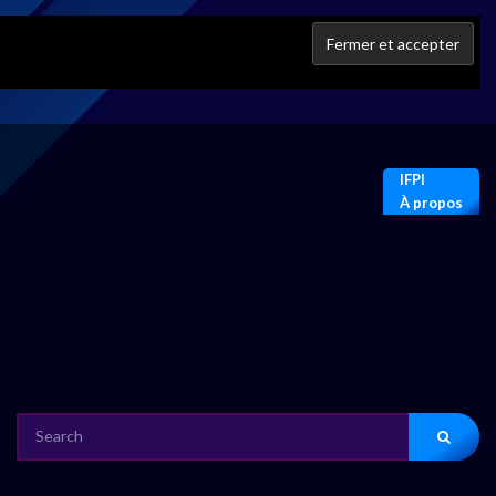
IFPI
À propos
SEARCH
FOR: