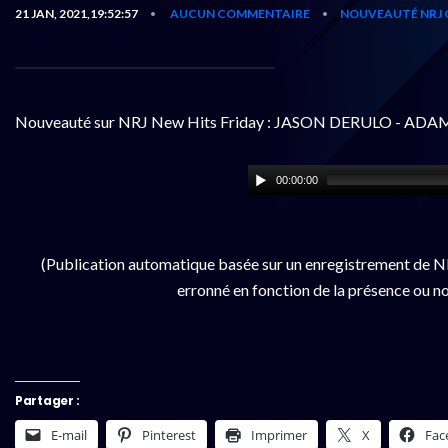
21 JAN, 2021,19:52:57
AUCUN COMMENTAIRE
NOUVEAUTÉ NRJ 
•
•
Nouveauté sur NRJ New Hits Friday : JASON DERULO - ADAM 
00:00:00
(Publication automatique basée sur un enregistrement de NR
erronné en fonction de la présence ou no
Partager :
E-mail
Pinterest
Imprimer
X
Fac