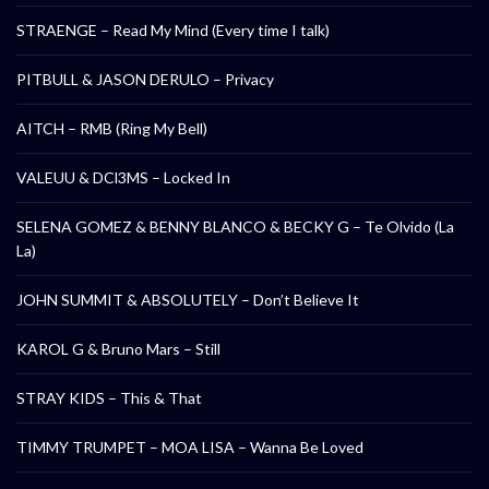
STRAENGE – Read My Mind (Every time I talk)
PITBULL & JASON DERULO – Privacy
AITCH – RMB (Ring My Bell)
VALEUU & DCl3MS – Locked In
SELENA GOMEZ & BENNY BLANCO & BECKY G – Te Olvido (La
La)
JOHN SUMMIT & ABSOLUTELY – Don’t Believe It
KAROL G & Bruno Mars – Still
STRAY KIDS – This & That
TIMMY TRUMPET – MOA LISA – Wanna Be Loved