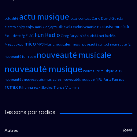
actu musique
contact
David Guetta
actualité
buzz
Dario
exclusivemusic.fr
electro
enjoy
enjoy-musik
enjoymusik
exclu
exclusivemusic
Fun Radio
loic54
Exclusivité
fg
FLAC
Greg Parys
loic54.net
loicb54
mico
Music
Megaupload
MP3
musicales
news
nouveauté contact
nouveauté fg
nouveauté musicale
nouveauté fun radio
nouveauté musique
nouveauté musique 2012
nouveautés musicales
NRJ
nouveautés
nouveautés musique
Party Fun
pop
remix
Rihanna
rock
Skyblog
Trance
Vitamine
Les sons par radios
Autres
(644)