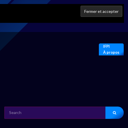
IFPI
À propos
SEARCH
FOR: