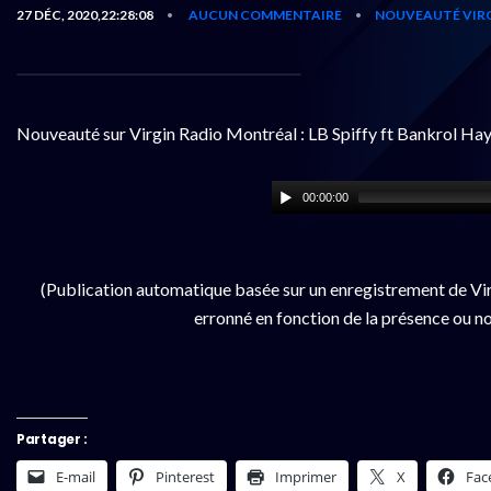
27 DÉC, 2020,22:28:08
AUCUN COMMENTAIRE
NOUVEAUTÉ VIR
•
•
Nouveauté sur Virgin Radio Montréal : LB Spiffy ft Bankrol Ha
00:00:00
(Publication automatique basée sur un enregistrement de Vir
erronné en fonction de la présence ou no
Partager :
E-mail
Pinterest
Imprimer
X
Fac