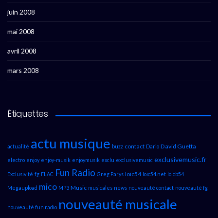
juin 2008
mai 2008
avril 2008
mars 2008
Étiquettes
actu musique
contact
David Guetta
actualité
buzz
Dario
exclusivemusic.fr
electro
enjoy
enjoy-musik
enjoymusik
exclu
exclusivemusic
Fun Radio
loic54
Exclusivité
fg
FLAC
Greg Parys
loic54.net
loicb54
mico
Music
Megaupload
MP3
musicales
news
nouveauté contact
nouveauté fg
nouveauté musicale
nouveauté fun radio