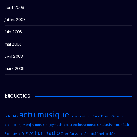
août 2008
juillet 2008
juin 2008
mai 2008
avril 2008
mars 2008
Étiquettes
actu musique
contact
David Guetta
actualité
buzz
Dario
exclusivemusic.fr
electro
enjoy
enjoy-musik
enjoymusik
exclu
exclusivemusic
Fun Radio
loic54
Exclusivité
fg
FLAC
Greg Parys
loic54.net
loicb54