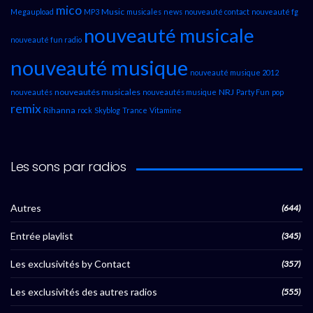
mico
Music
Megaupload
MP3
musicales
news
nouveauté contact
nouveauté fg
nouveauté musicale
nouveauté fun radio
nouveauté musique
nouveauté musique 2012
nouveautés musicales
NRJ
nouveautés
nouveautés musique
Party Fun
pop
remix
Rihanna
rock
Skyblog
Trance
Vitamine
Les sons par radios
Autres
(644)
Entrée playlist
(345)
Les exclusivités by Contact
(357)
Les exclusivités des autres radios
(555)