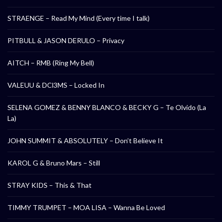
STRAENGE – Read My Mind (Every time I talk)
PITBULL & JASON DERULO – Privacy
AITCH – RMB (Ring My Bell)
VALEUU & DCl3MS – Locked In
SELENA GOMEZ & BENNY BLANCO & BECKY G – Te Olvido (La
La)
JOHN SUMMIT & ABSOLUTELY – Don’t Believe It
KAROL G & Bruno Mars – Still
STRAY KIDS – This & That
TIMMY TRUMPET – MOA LISA – Wanna Be Loved