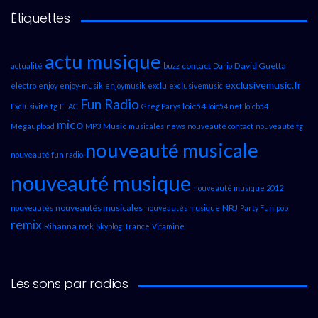
Étiquettes
actu musique
contact
David Guetta
actualité
buzz
Dario
exclusivemusic.fr
electro
enjoy
enjoy-musik
enjoymusik
exclu
exclusivemusic
Fun Radio
loic54
Exclusivité
fg
FLAC
Greg Parys
loic54.net
loicb54
mico
Music
Megaupload
MP3
musicales
news
nouveauté contact
nouveauté fg
nouveauté musicale
nouveauté fun radio
nouveauté musique
nouveauté musique 2012
nouveautés musicales
NRJ
nouveautés
nouveautés musique
Party Fun
pop
remix
Rihanna
rock
Skyblog
Trance
Vitamine
Les sons par radios