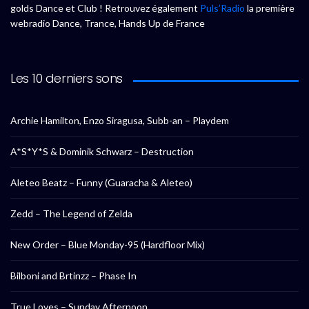
golds Dance et Club ! Retrouvez également
Puls’Radio
la première
webradio Dance, Trance, Hands Up de France
Les 10 derniers sons
Archie Hamilton, Enzo Siragusa, Subb-an – Playdem
A*S*Y*S & Dominik Schwarz – Destruction
Aleteo Beatz – Funny (Guaracha & Aleteo)
Zedd – The Legend of Zelda
New Order – Blue Monday-95 (Hardfloor Mix)
Bilboni and Brtinzz – Phase In
True Loves – Sunday Afternoon