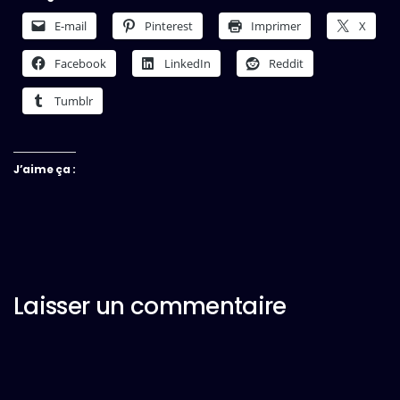
E-mail
Pinterest
Imprimer
X
Facebook
LinkedIn
Reddit
Tumblr
J’aime ça :
Laisser un commentaire