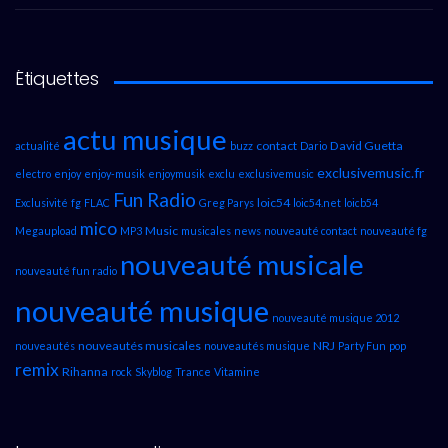
Étiquettes
actu musique
contact
David Guetta
actualité
buzz
Dario
exclusivemusic.fr
electro
enjoy
enjoy-musik
enjoymusik
exclu
exclusivemusic
Fun Radio
loic54
Exclusivité
fg
FLAC
Greg Parys
loic54.net
loicb54
mico
Music
Megaupload
MP3
musicales
news
nouveauté contact
nouveauté fg
nouveauté musicale
nouveauté fun radio
nouveauté musique
nouveauté musique 2012
nouveautés musicales
NRJ
nouveautés
nouveautés musique
Party Fun
pop
remix
Rihanna
rock
Skyblog
Trance
Vitamine