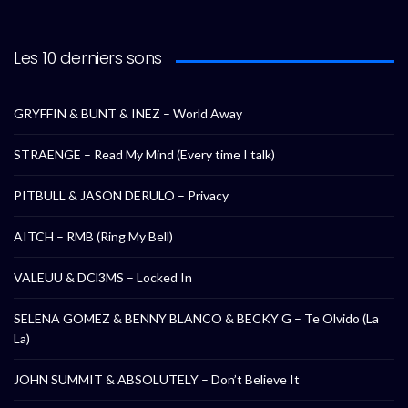
Les 10 derniers sons
GRYFFIN & BUNT & INEZ – World Away
STRAENGE – Read My Mind (Every time I talk)
PITBULL & JASON DERULO – Privacy
AITCH – RMB (Ring My Bell)
VALEUU & DCl3MS – Locked In
SELENA GOMEZ & BENNY BLANCO & BECKY G – Te Olvido (La
La)
JOHN SUMMIT & ABSOLUTELY – Don’t Believe It