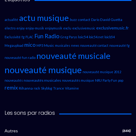
actu musique
contact
David Guetta
actualité
buzz
Dario
exclusivemusic.fr
electro
enjoy
enjoy-musik
enjoymusik
exclu
exclusivemusic
Fun Radio
loic54
Exclusivité
fg
FLAC
Greg Parys
loic54.net
loicb54
mico
Music
Megaupload
MP3
musicales
news
nouveauté contact
nouveauté fg
nouveauté musicale
nouveauté fun radio
nouveauté musique
nouveauté musique 2012
nouveautés musicales
NRJ
nouveautés
nouveautés musique
Party Fun
pop
remix
Rihanna
rock
Skyblog
Trance
Vitamine
Les sons par radios
Autres
(644)