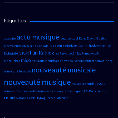
Étiquettes
actu musique
contact
David Guetta
actualité
buzz
Dario
exclusivemusic.fr
electro
enjoy
enjoy-musik
enjoymusik
exclu
exclusivemusic
Fun Radio
loic54
Exclusivité
fg
FLAC
Greg Parys
loic54.net
loicb54
mico
Music
Megaupload
MP3
musicales
news
nouveauté contact
nouveauté fg
nouveauté musicale
nouveauté fun radio
nouveauté musique
nouveauté musique 2012
nouveautés musicales
NRJ
nouveautés
nouveautés musique
Party Fun
pop
remix
Rihanna
rock
Skyblog
Trance
Vitamine