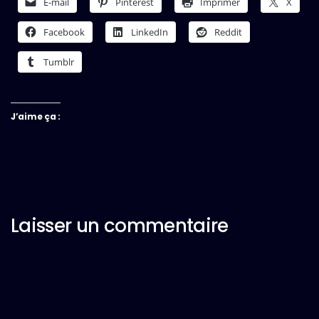
E-mail
Pinterest
Imprimer
X
Facebook
LinkedIn
Reddit
Tumblr
J’aime ça :
Laisser un commentaire