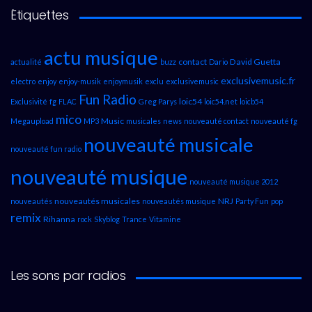
Étiquettes
actu musique
contact
David Guetta
actualité
buzz
Dario
exclusivemusic.fr
electro
enjoy
enjoy-musik
enjoymusik
exclu
exclusivemusic
Fun Radio
loic54
Exclusivité
fg
FLAC
Greg Parys
loic54.net
loicb54
mico
Music
Megaupload
MP3
musicales
news
nouveauté contact
nouveauté fg
nouveauté musicale
nouveauté fun radio
nouveauté musique
nouveauté musique 2012
nouveautés musicales
NRJ
nouveautés
nouveautés musique
Party Fun
pop
remix
Rihanna
rock
Skyblog
Trance
Vitamine
Les sons par radios