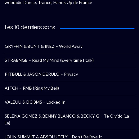
webradio Dance, Trance, Hands Up de France
Les 10 derniers sons
GRYFFIN & BUNT & INEZ – World Away
STRAENGE – Read My Mind (Every time I talk)
PITBULL & JASON DERULO – Privacy
AITCH – RMB (Ring My Bell)
VALEUU & DCl3MS – Locked In
SELENA GOMEZ & BENNY BLANCO & BECKY G – Te Olvido (La
La)
JOHN SUMMIT & ABSOLUTELY – Don’t Believe It