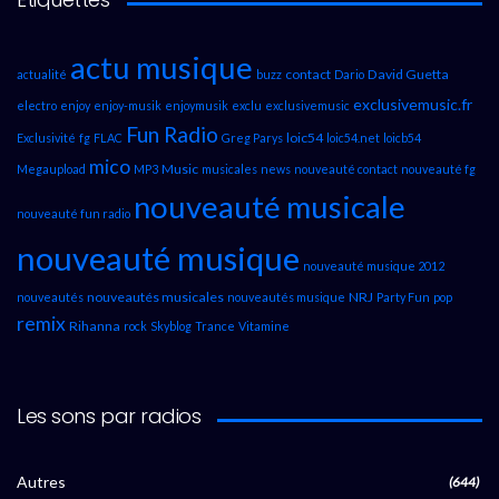
actu musique
contact
David Guetta
actualité
buzz
Dario
exclusivemusic.fr
electro
enjoy
enjoy-musik
enjoymusik
exclu
exclusivemusic
Fun Radio
loic54
Exclusivité
fg
FLAC
Greg Parys
loic54.net
loicb54
mico
Music
Megaupload
MP3
musicales
news
nouveauté contact
nouveauté fg
nouveauté musicale
nouveauté fun radio
nouveauté musique
nouveauté musique 2012
nouveautés musicales
NRJ
nouveautés
nouveautés musique
Party Fun
pop
remix
Rihanna
rock
Skyblog
Trance
Vitamine
Les sons par radios
Autres
(644)