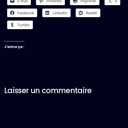
E-mail
Pinterest
Imprimer
X
Facebook
LinkedIn
Reddit
Tumblr
J’aime ça :
Laisser un commentaire