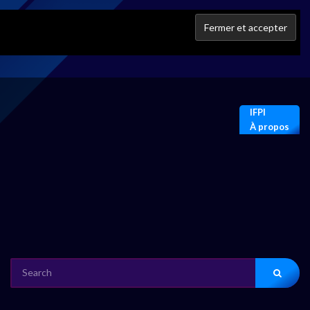
IFPI
À propos
SEARCH
FOR: