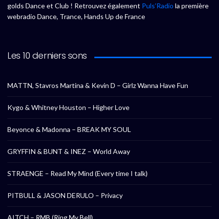
golds Dance et Club ! Retrouvez également
Puls’Radio
la première
webradio Dance, Trance, Hands Up de France
Les 10 derniers sons
MATTN, Stavros Martina & Kevin D – Girlz Wanna Have Fun
Kygo & Whitney Houston – Higher Love
Beyonce & Madonna – BREAK MY SOUL
GRYFFIN & BUNT & INEZ – World Away
STRAENGE – Read My Mind (Every time I talk)
PITBULL & JASON DERULO – Privacy
AITCH – RMB (Ring My Bell)