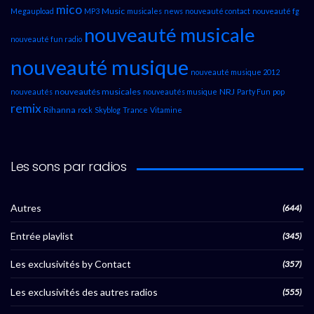
mico
Music
Megaupload
MP3
musicales
news
nouveauté contact
nouveauté fg
nouveauté musicale
nouveauté fun radio
nouveauté musique
nouveauté musique 2012
nouveautés musicales
NRJ
nouveautés
nouveautés musique
Party Fun
pop
remix
Rihanna
rock
Skyblog
Trance
Vitamine
Les sons par radios
Autres
(644)
Entrée playlist
(345)
Les exclusivités by Contact
(357)
Les exclusivités des autres radios
(555)