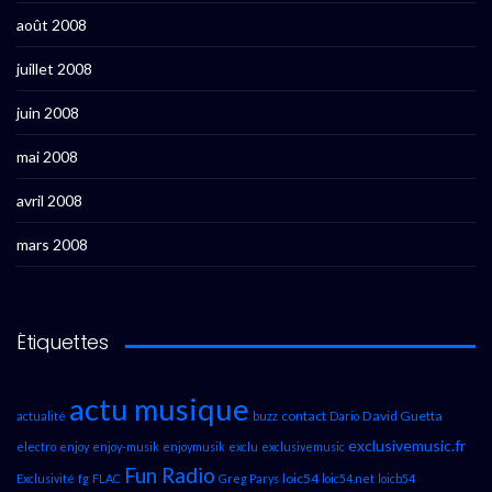
août 2008
juillet 2008
juin 2008
mai 2008
avril 2008
mars 2008
Étiquettes
actu musique
contact
David Guetta
actualité
buzz
Dario
exclusivemusic.fr
electro
enjoy
enjoy-musik
enjoymusik
exclu
exclusivemusic
Fun Radio
loic54
Exclusivité
fg
FLAC
Greg Parys
loic54.net
loicb54