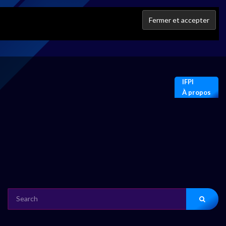
IFPI
À propos
SEARCH
FOR: