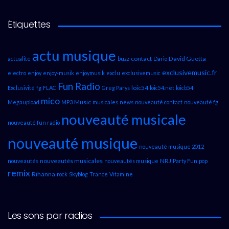
Étiquettes
actu musique
contact
David Guetta
actualité
buzz
Dario
exclusivemusic.fr
electro
enjoy
enjoy-musik
enjoymusik
exclu
exclusivemusic
Fun Radio
loic54
Exclusivité
fg
FLAC
Greg Parys
loic54.net
loicb54
mico
Music
Megaupload
MP3
musicales
news
nouveauté contact
nouveauté fg
nouveauté musicale
nouveauté fun radio
nouveauté musique
nouveauté musique 2012
nouveautés musicales
NRJ
nouveautés
nouveautés musique
Party Fun
pop
remix
Rihanna
rock
Skyblog
Trance
Vitamine
Les sons par radios