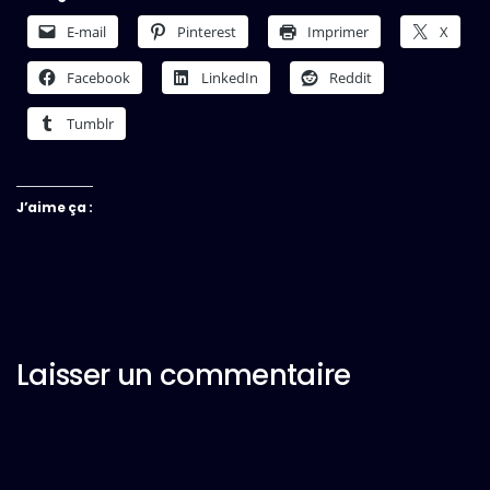
E-mail
Pinterest
Imprimer
X
Facebook
LinkedIn
Reddit
Tumblr
J’aime ça :
Laisser un commentaire