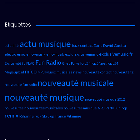
Étiquettes
actu musique
contact
David Guetta
actualité
buzz
Dario
exclusivemusic.fr
electro
enjoy
enjoy-musik
enjoymusik
exclu
exclusivemusic
Fun Radio
loic54
Exclusivité
fg
FLAC
Greg Parys
loic54.net
loicb54
mico
Music
Megaupload
MP3
musicales
news
nouveauté contact
nouveauté fg
nouveauté musicale
nouveauté fun radio
nouveauté musique
nouveauté musique 2012
nouveautés musicales
NRJ
nouveautés
nouveautés musique
Party Fun
pop
remix
Rihanna
rock
Skyblog
Trance
Vitamine