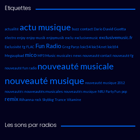
Étiquettes
actu musique
contact
David Guetta
actualité
buzz
Dario
exclusivemusic.fr
electro
enjoy
enjoy-musik
enjoymusik
exclu
exclusivemusic
Fun Radio
loic54
Exclusivité
fg
FLAC
Greg Parys
loic54.net
loicb54
mico
Music
Megaupload
MP3
musicales
news
nouveauté contact
nouveauté fg
nouveauté musicale
nouveauté fun radio
nouveauté musique
nouveauté musique 2012
nouveautés musicales
NRJ
nouveautés
nouveautés musique
Party Fun
pop
remix
Rihanna
rock
Skyblog
Trance
Vitamine
Les sons par radios