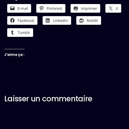
E-mail
Pinterest
Imprimer
X
Facebook
LinkedIn
Reddit
Tumblr
J’aime ça :
Laisser un commentaire