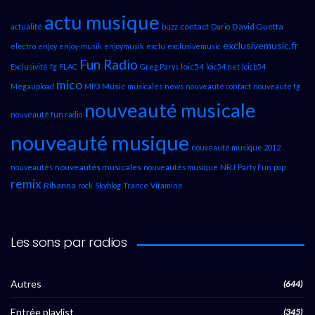
actu musique
contact
David Guetta
actualité
buzz
Dario
exclusivemusic.fr
electro
enjoy
enjoy-musik
enjoymusik
exclu
exclusivemusic
Fun Radio
loic54
Exclusivité
fg
FLAC
Greg Parys
loic54.net
loicb54
mico
Music
Megaupload
MP3
musicales
news
nouveauté contact
nouveauté fg
nouveauté musicale
nouveauté fun radio
nouveauté musique
nouveauté musique 2012
nouveautés musicales
NRJ
nouveautés
nouveautés musique
Party Fun
pop
remix
Rihanna
rock
Skyblog
Trance
Vitamine
Les sons par radios
Autres
(644)
Entrée playlist
(345)