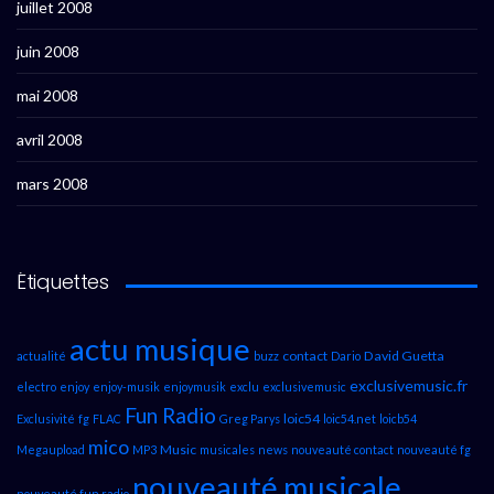
juillet 2008
juin 2008
mai 2008
avril 2008
mars 2008
Étiquettes
actu musique
contact
David Guetta
actualité
buzz
Dario
exclusivemusic.fr
electro
enjoy
enjoy-musik
enjoymusik
exclu
exclusivemusic
Fun Radio
loic54
Exclusivité
fg
FLAC
Greg Parys
loic54.net
loicb54
mico
Music
Megaupload
MP3
musicales
news
nouveauté contact
nouveauté fg
nouveauté musicale
nouveauté fun radio