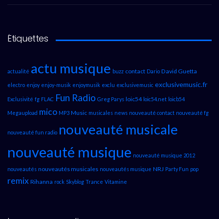
Étiquettes
actu musique
contact
David Guetta
actualité
buzz
Dario
exclusivemusic.fr
electro
enjoy
enjoy-musik
enjoymusik
exclu
exclusivemusic
Fun Radio
loic54
Exclusivité
fg
FLAC
Greg Parys
loic54.net
loicb54
mico
Music
Megaupload
MP3
musicales
news
nouveauté contact
nouveauté fg
nouveauté musicale
nouveauté fun radio
nouveauté musique
nouveauté musique 2012
nouveautés musicales
NRJ
nouveautés
nouveautés musique
Party Fun
pop
remix
Rihanna
rock
Skyblog
Trance
Vitamine