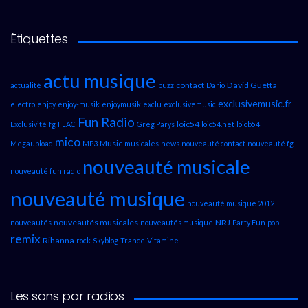
Étiquettes
actu musique
contact
David Guetta
actualité
buzz
Dario
exclusivemusic.fr
electro
enjoy
enjoy-musik
enjoymusik
exclu
exclusivemusic
Fun Radio
loic54
Exclusivité
fg
FLAC
Greg Parys
loic54.net
loicb54
mico
Music
Megaupload
MP3
musicales
news
nouveauté contact
nouveauté fg
nouveauté musicale
nouveauté fun radio
nouveauté musique
nouveauté musique 2012
nouveautés musicales
NRJ
nouveautés
nouveautés musique
Party Fun
pop
remix
Rihanna
rock
Skyblog
Trance
Vitamine
Les sons par radios