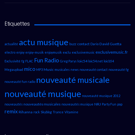
Étiquettes
actu musique
contact
David Guetta
actualité
buzz
Dario
exclusivemusic.fr
electro
enjoy
enjoy-musik
enjoymusik
exclu
exclusivemusic
Fun Radio
loic54
Exclusivité
fg
FLAC
Greg Parys
loic54.net
loicb54
mico
Music
Megaupload
MP3
musicales
news
nouveauté contact
nouveauté fg
nouveauté musicale
nouveauté fun radio
nouveauté musique
nouveauté musique 2012
nouveautés musicales
NRJ
nouveautés
nouveautés musique
Party Fun
pop
remix
Rihanna
rock
Skyblog
Trance
Vitamine