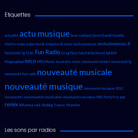
Étiquettes
actu musique
contact
David Guetta
actualité
buzz
Dario
exclusivemusic.fr
electro
enjoy
enjoy-musik
enjoymusik
exclu
exclusivemusic
Fun Radio
loic54
Exclusivité
fg
FLAC
Greg Parys
loic54.net
loicb54
mico
Music
Megaupload
MP3
musicales
news
nouveauté contact
nouveauté fg
nouveauté musicale
nouveauté fun radio
nouveauté musique
nouveauté musique 2012
nouveautés musicales
NRJ
nouveautés
nouveautés musique
Party Fun
pop
remix
Rihanna
rock
Skyblog
Trance
Vitamine
Les sons par radios