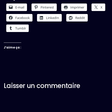
E-mail
Pinterest
Imprimer
X
Facebook
LinkedIn
Reddit
Tumblr
J’aime ça :
Laisser un commentaire