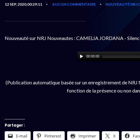
12 SEP, 2020,00:29:11
AUCUN COMMENTAIRE
NOUVEAUTÉ NRJ 
•
•
Nouveauté sur NRJ Nouveautes : CAMELIA JORDANA - Silenc
00:00:00
(Publication automatique basée sur un enregistrement de NRJ N
fonction de la présence ou non dan
Partager :
E-mail
Pinterest
Imprimer
X
Fac