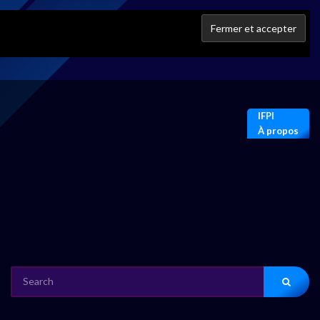
IFPI
À propos
SEARCH
FOR: