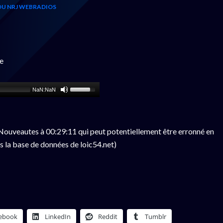
OU NRJ WEBRADIOS
e
NaN:NaN
ouveautes à 00:29:11 qui peut potentiellement être erronné en
s la base de données de loic54.net)
ebook
LinkedIn
Reddit
Tumblr