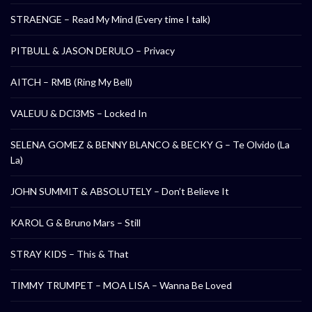
STRAENGE – Read My Mind (Every time I talk)
PITBULL & JASON DERULO – Privacy
AITCH – RMB (Ring My Bell)
VALEUU & DCl3MS – Locked In
SELENA GOMEZ & BENNY BLANCO & BECKY G – Te Olvido (La
La)
JOHN SUMMIT & ABSOLUTELY – Don’t Believe It
KAROL G & Bruno Mars – Still
STRAY KIDS – This & That
TIMMY TRUMPET – MOA LISA – Wanna Be Loved