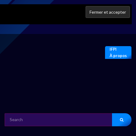
IFPI
À propos
SEARCH
FOR: