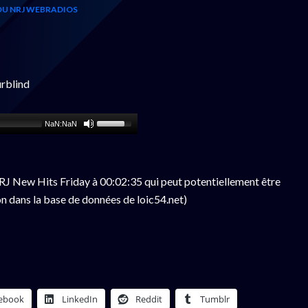
OU NRJ WEBRADIOS
rblind
NaN:NaN
J New Hits Friday à 00:02:35 qui peut potentiellement être
n dans la base de données de loic54.net)
ebook
LinkedIn
Reddit
Tumblr