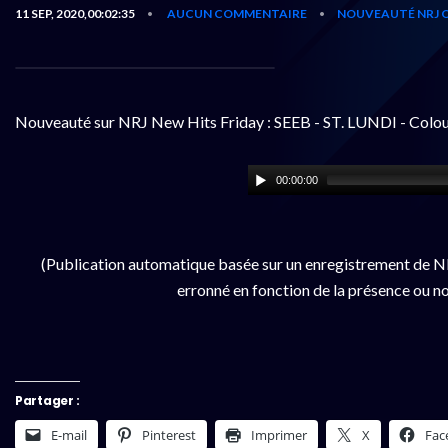
11 SEP, 2020,00:02:35
AUCUN COMMENTAIRE
NOUVEAUTÉ NRJ 
•
•
Nouveauté sur NRJ New Hits Friday : SEEB - ST. LUNDI - Colou
00:00:00
(Publication automatique basée sur un enregistrement de NR
erronné en fonction de la présence ou no
Partager :
E-mail
Pinterest
Imprimer
X
Fac