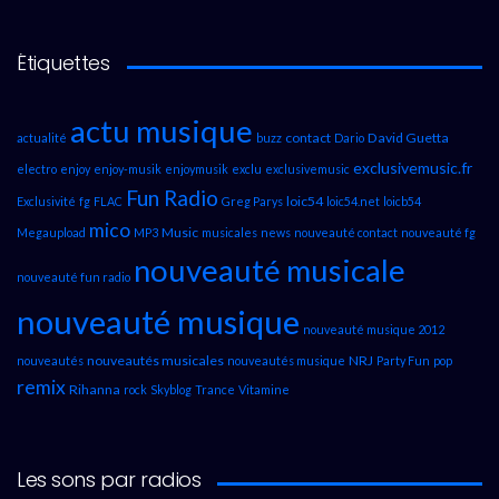
Étiquettes
actu musique
contact
David Guetta
actualité
buzz
Dario
exclusivemusic.fr
electro
enjoy
enjoy-musik
enjoymusik
exclu
exclusivemusic
Fun Radio
loic54
Exclusivité
fg
FLAC
Greg Parys
loic54.net
loicb54
mico
Music
Megaupload
MP3
musicales
news
nouveauté contact
nouveauté fg
nouveauté musicale
nouveauté fun radio
nouveauté musique
nouveauté musique 2012
nouveautés musicales
NRJ
nouveautés
nouveautés musique
Party Fun
pop
remix
Rihanna
rock
Skyblog
Trance
Vitamine
Les sons par radios