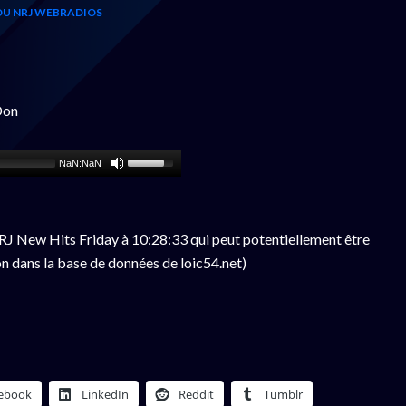
OU NRJ WEBRADIOS
Don
NaN:NaN
J New Hits Friday à 10:28:33 qui peut potentiellement être
n dans la base de données de loic54.net)
ebook
LinkedIn
Reddit
Tumblr