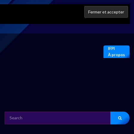
IFPI
À propos
SEARCH
FOR: