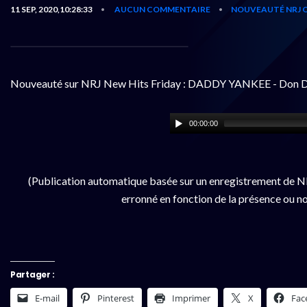
11 SEP, 2020,10:28:33
AUCUN COMMENTAIRE
NOUVEAUTÉ NRJ 
•
•
Nouveauté sur NRJ New Hits Friday : DADDY YANKEE - Don 
00:00:00
(Publication automatique basée sur un enregistrement de NR
erronné en fonction de la présence ou no
Partager :
E-mail
Pinterest
Imprimer
X
Fac