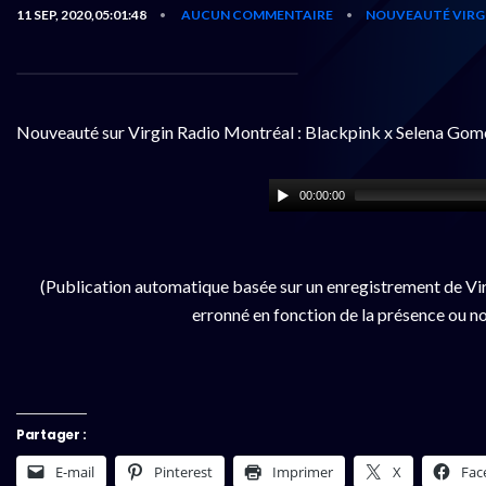
11 SEP, 2020,05:01:48
AUCUN COMMENTAIRE
NOUVEAUTÉ VIRG
•
•
Nouveauté sur Virgin Radio Montréal : Blackpink x Selena Gom
00:00:00
(Publication automatique basée sur un enregistrement de Vir
erronné en fonction de la présence ou no
Partager :
E-mail
Pinterest
Imprimer
X
Fac