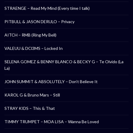
STRAENGE – Read My Mind (Every time I talk)
PITBULL & JASON DERULO – Privacy
AITCH – RMB (Ring My Bell)
VALEUU & DCl3MS – Locked In
SELENA GOMEZ & BENNY BLANCO & BECKY G – Te Olvido (La
La)
JOHN SUMMIT & ABSOLUTELY – Don’t Believe It
KAROL G & Bruno Mars – Still
STRAY KIDS – This & That
TIMMY TRUMPET – MOA LISA – Wanna Be Loved