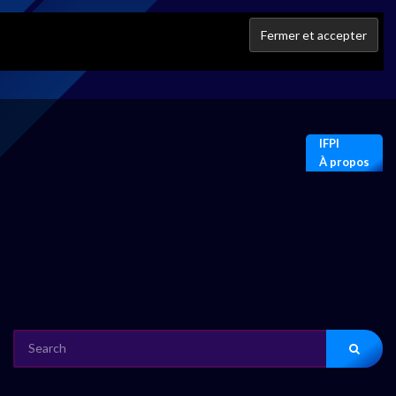
IFPI
À propos
SEARCH
FOR: