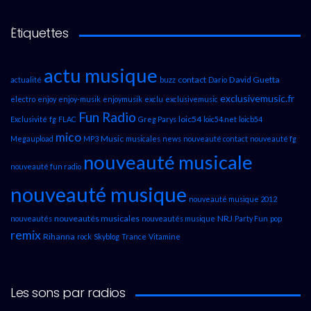
Étiquettes
actu musique
contact
David Guetta
actualité
buzz
Dario
exclusivemusic.fr
electro
enjoy
enjoy-musik
enjoymusik
exclu
exclusivemusic
Fun Radio
loic54
Exclusivité
fg
FLAC
Greg Parys
loic54.net
loicb54
mico
Music
Megaupload
MP3
musicales
news
nouveauté contact
nouveauté fg
nouveauté musicale
nouveauté fun radio
nouveauté musique
nouveauté musique 2012
nouveautés musicales
NRJ
nouveautés
nouveautés musique
Party Fun
pop
remix
Rihanna
rock
Skyblog
Trance
Vitamine
Les sons par radios