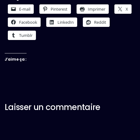
E-mail
Pinterest
Imprimer
X
Facebook
LinkedIn
Reddit
Tumblr
J’aime ça :
Laisser un commentaire