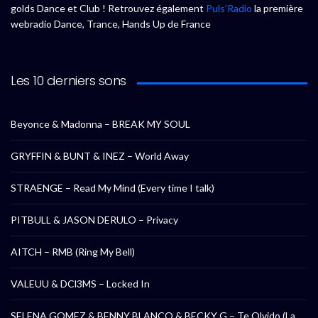
golds Dance et Club ! Retrouvez également
Puls’Radio
la première
webradio Dance, Trance, Hands Up de France
Les 10 derniers sons
Beyonce & Madonna – BREAK MY SOUL
GRYFFIN & BUNT & INEZ – World Away
STRAENGE – Read My Mind (Every time I talk)
PITBULL & JASON DERULO – Privacy
AITCH – RMB (Ring My Bell)
VALEUU & DCl3MS – Locked In
SELENA GOMEZ & BENNY BLANCO & BECKY G – Te Olvido (La