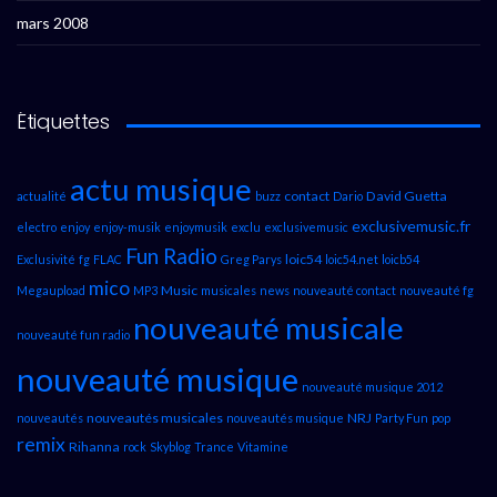
mars 2008
Étiquettes
actu musique
contact
David Guetta
actualité
buzz
Dario
exclusivemusic.fr
electro
enjoy
enjoy-musik
enjoymusik
exclu
exclusivemusic
Fun Radio
loic54
Exclusivité
fg
FLAC
Greg Parys
loic54.net
loicb54
mico
Music
Megaupload
MP3
musicales
news
nouveauté contact
nouveauté fg
nouveauté musicale
nouveauté fun radio
nouveauté musique
nouveauté musique 2012
nouveautés musicales
NRJ
nouveautés
nouveautés musique
Party Fun
pop
remix
Rihanna
rock
Skyblog
Trance
Vitamine