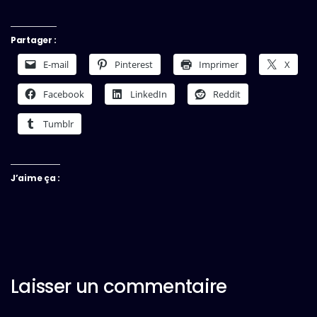
Partager :
E-mail
Pinterest
Imprimer
X
Facebook
LinkedIn
Reddit
Tumblr
J’aime ça :
Laisser un commentaire